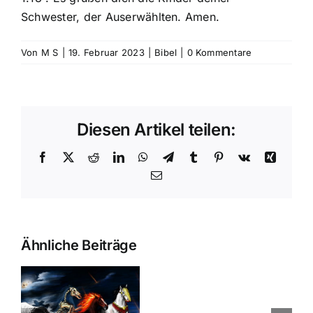
Schwester, der Auserwählten. Amen.
Von
M S
|
19. Februar 2023
|
Bibel
|
0 Kommentare
Diesen Artikel teilen:
Facebook
X
Reddit
LinkedIn
WhatsApp
Telegram
Tumblr
Pinterest
Vk
Xing
E-
Mail
Ähnliche Beiträge