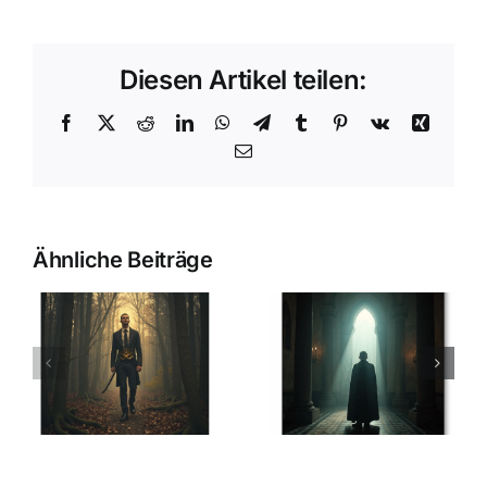
Diesen Artikel teilen:
Facebook
X
Reddit
LinkedIn
WhatsApp
Telegram
Tumblr
Pinterest
Vk
Xing
E-
Mail
Ähnliche Beiträge
FML
Symbol-
Magazin
Kolloquium
017
der WSG in
Dezember
Mannheim
2025