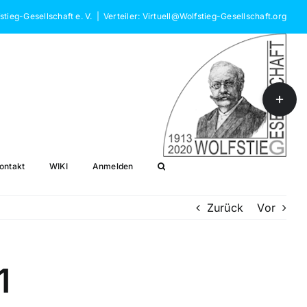
stieg-Gesellschaft e. V.
|
Verteiler: Virtuell@Wolfstieg-Gesellschaft.org
Toggle
Sliding
Bar
Area
ontakt
WIKI
Anmelden
Zurück
Vor
1