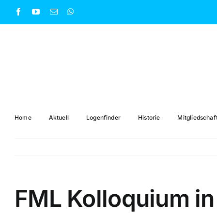
Zum
Facebook
YouTube
E-
WhatsApp
Inhalt
Mail
springen
Home
Aktuell
Logenfinder
Historie
Mitgliedschaf
FML Kolloquium in