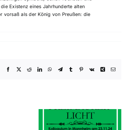
ie Existenz eines Jahrhunderte alten
r vorsaß als der König von Preußen: die
Facebook
X
Reddit
LinkedIn
WhatsApp
Telegram
Tumblr
Pinterest
Vk
Xing
E-
Mail
ßburger