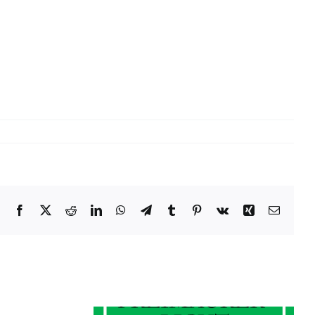
Facebook
X
Reddit
LinkedIn
WhatsApp
Telegram
Tumblr
Pinterest
Vk
Xing
E-
Mail