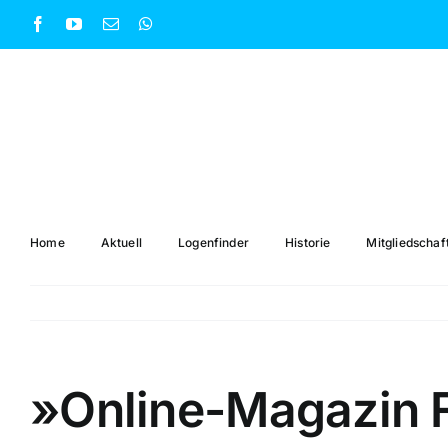
Zum
Facebook
YouTube
E-
WhatsApp
Inhalt
Mail
springen
Home
Aktuell
Logenfinder
Historie
Mitgliedschaf
»Online-Magazin F