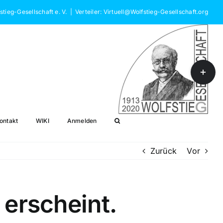
stieg-Gesellschaft e. V.
|
Verteiler: Virtuell@Wolfstieg-Gesellschaft.org
Toggle
Sliding
Bar
Area
ontakt
WIKI
Anmelden
Zurück
Vor
 erscheint.