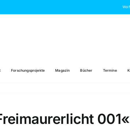
Wolf
t
Forschungsprojekte
Magazin
Bücher
Termine
K
reimaurerlicht 001«