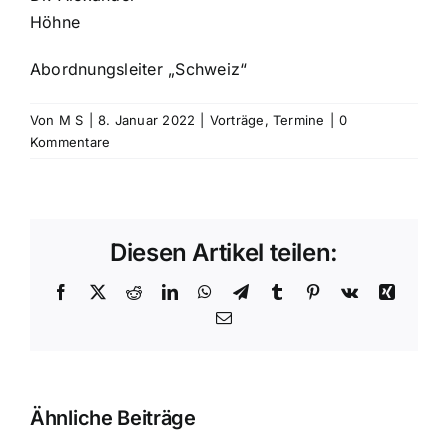
Höhne
Abordnungsleiter „Schweiz“
Von
M S
|
8. Januar 2022
|
Vorträge
,
Termine
|
0
Kommentare
Diesen Artikel teilen:
Facebook
X
Reddit
LinkedIn
WhatsApp
Telegram
Tumblr
Pinterest
Vk
Xing
E-
Mail
Ursprünge
Ähnliche Beiträge
und