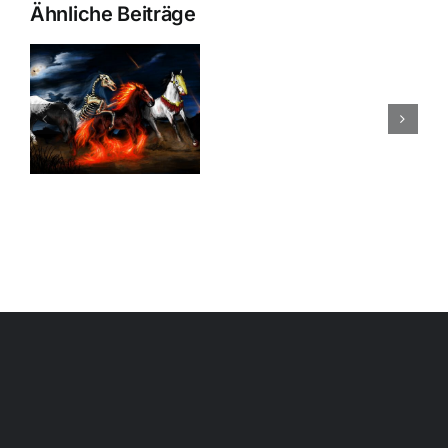
Ähnliche Beiträge
Bibel
ng
Judas