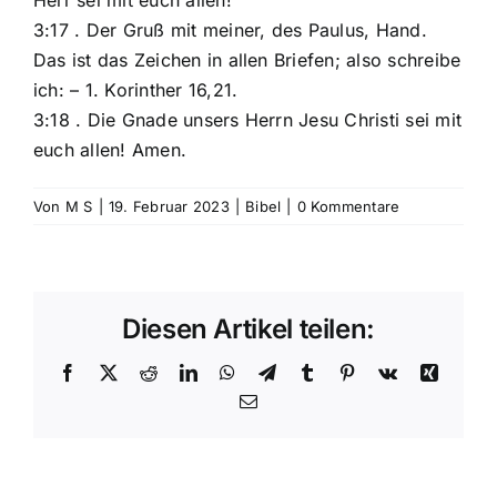
3:17 . Der Gruß mit meiner, des Paulus, Hand.
Das ist das Zeichen in allen Briefen; also schreibe
ich: – 1. Korinther 16,21.
3:18 . Die Gnade unsers Herrn Jesu Christi sei mit
euch allen! Amen.
Von
M S
|
19. Februar 2023
|
Bibel
|
0 Kommentare
Diesen Artikel teilen:
Facebook
X
Reddit
LinkedIn
WhatsApp
Telegram
Tumblr
Pinterest
Vk
Xing
E-
Mail