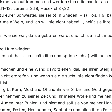
 Israel zuhauf kommen und werden sich miteinander an e
,11–13; Jeremia 3,18; Hesekiel 37,22.
zu eurer Schwester, sie sei b) in Gnaden. – a) Hos. 1,9. b)
cht mein Weib, und ich will sie nicht haben! –, heißt sie i
lle, wie sie war, da sie geboren ward, und ich sie nicht m
ind Hurenkinder;
agen hat, hält sich schändlich und spricht: Ich a) will mei
rmachen und eine Wand davorziehen, daß sie ihren Steig ni
e nicht ergreifen, und wenn sie die sucht, sie nicht find
 ist.
 ihr gibt Korn, Most und Öl und ihr viel Silber und Gold g
er nehmen zu seiner Zeit und ihr meine Wolle und meinen 
 Augen ihrer Buhlen, und niemand soll sie von meiner Hand
Freuden, Festen, Neumonden, Sabbaten und allen ihren Feie