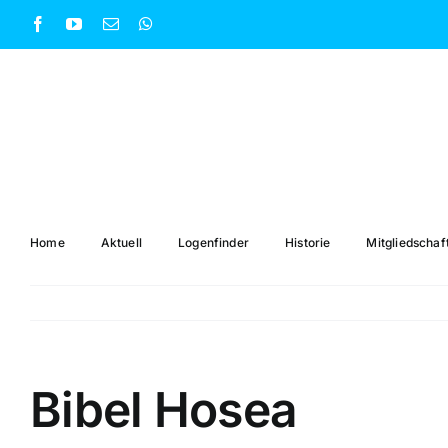
Zum
Facebook
YouTube
E-
WhatsApp
Inhalt
Mail
springen
Home
Aktuell
Logenfinder
Historie
Mitgliedschaf
Bibel Hosea