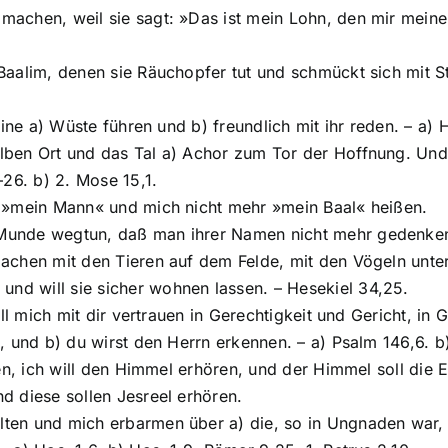
 machen, weil sie sagt: »Das ist mein Lohn, den mir mein
r Baalim, denen sie Räuchopfer tut und schmückt sich mit 
 eine a) Wüste führen und b) freundlich mit ihr reden. – a)
lben Ort und das Tal a) Achor zum Tor der Hoffnung. Und d
26. b) 2. Mose 15,1.
en »mein Mann« und mich nicht mehr »mein Baal« heißen.
 Munde wegtun, daß man ihrer Namen nicht mehr gedenken
d machen mit den Tieren auf dem Felde, mit den Vögeln u
nd will sie sicher wohnen lassen. – Hesekiel 34,25.
will mich mit dir vertrauen in Gerechtigkeit und Gericht, i
n, und b) du wirst den Herrn erkennen. – a) Psalm 146,6. b
ören, ich will den Himmel erhören, und der Himmel soll die 
nd diese sollen Jesreel erhören.
alten und mich erbarmen über a) die, so in Ungnaden war,