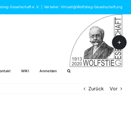
stieg-Gesellschaft e. V.
|
Verteiler: Virtuell@Wolfstieg-Gesellschaft.org
Toggle
Sliding
Bar
Area
ontakt
WIKI
Anmelden
Zurück
Vor