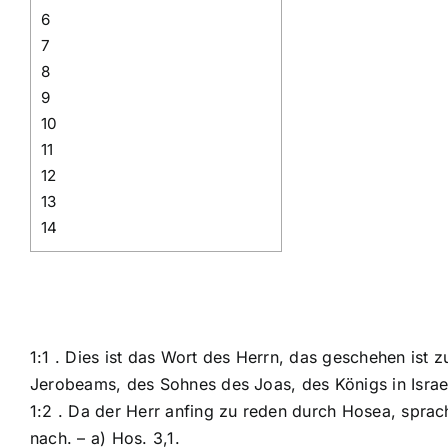
6
7
8
9
10
11
12
13
14
1:1 . Dies ist das Wort des Herrn, das geschehen ist 
Jerobeams, des Sohnes des Joas, des Königs in Israel.
1:2 . Da der Herr anfing zu reden durch Hosea, spra
nach. – a) Hos. 3,1.