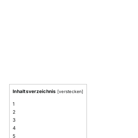
Inhaltsverzeichnis
[
verstecken
]
1
2
3
4
5