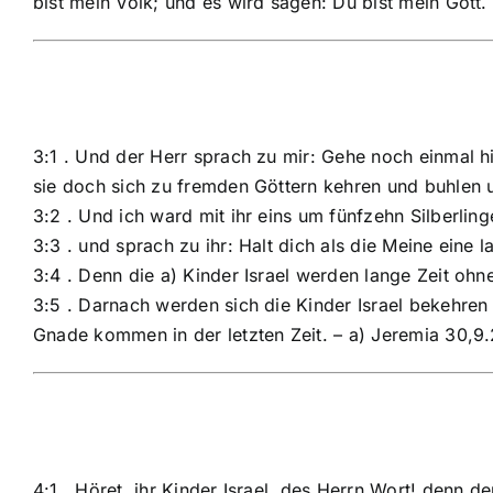
bist mein Volk; und es wird sagen: Du bist mein Gott. 
3:1 . Und der Herr sprach zu mir: Gehe noch einmal h
sie doch sich zu fremden Göttern kehren und buhlen 
3:2 . Und ich ward mit ihr eins um fünfzehn Silberlin
3:3 . und sprach zu ihr: Halt dich als die Meine eine
3:4 . Denn die a) Kinder Israel werden lange Zeit ohn
3:5 . Darnach werden sich die Kinder Israel bekehren
Gnade kommen in der letzten Zeit. – a) Jeremia 30,9.
4:1 . Höret, ihr Kinder Israel, des Herrn Wort! denn d