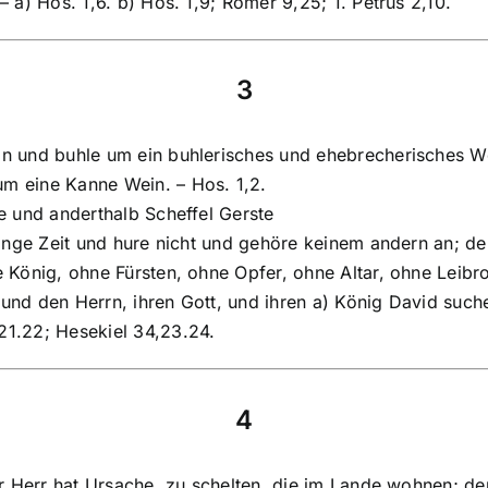
– a) Hos. 1,6. b) Hos. 1,9; Römer 9,25; 1. Petrus 2,10.
3
in und buhle um ein buhlerisches und ehebrecherisches We
um eine Kanne Wein. – Hos. 1,2.
ge und anderthalb Scheffel Gerste
 lange Zeit und hure nicht und gehöre keinem andern an; de
e König, ohne Fürsten, ohne Opfer, ohne Altar, ohne Leibr
 und den Herrn, ihren Gott, und ihren a) König David suc
21.22; Hesekiel 34,23.24.
4
er Herr hat Ursache, zu schelten, die im Lande wohnen; den